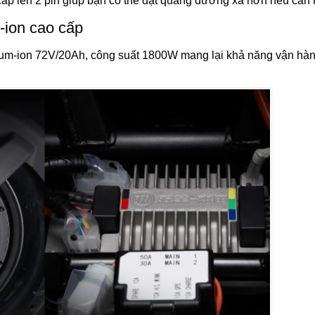
cấp lên 2 pin giúp bạn có thể đạt quãng đường xa hơn nếu cần t
-ion cao cấp
hium-ion 72V/20Ah, công suất 1800W mang lại khả năng vận hà