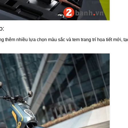
o:
 thêm nhiều lựa chọn màu sắc và tem trang trí họa tiết mới, t