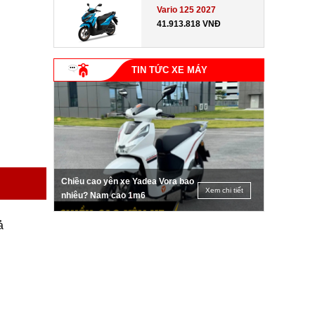
Vario 125 2027
41.913.818 VNĐ
TIN TỨC XE MÁY
Chiều cao yên xe Yadea Vora bao
Xem chi tiết
nhiêu? Nam cao 1m6
ả