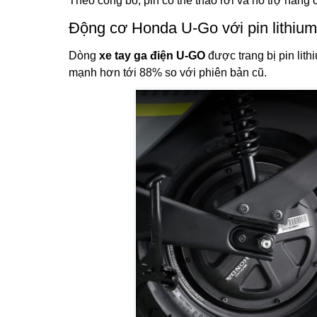
Theo công bố, pin có thể tháo rời và hỗ trợ nâng 
Động cơ Honda U-Go với pin lithium
Dòng
xe tay ga điện U-GO
được trang bị pin lit
mạnh hơn tới 88% so với phiên bản cũ.