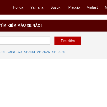
Honda
Yamaha
Suzuki
Piaggio
Vinfast
M
TÌM KIẾM MẪU XE NÀO!
2026
Vario 160
SH350i
AB 2026
SH 2026