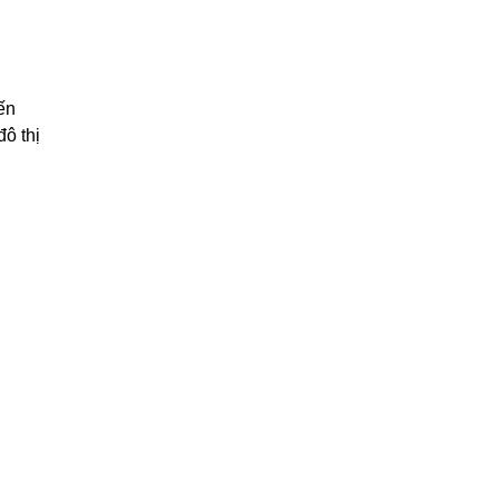
ến
ô thị