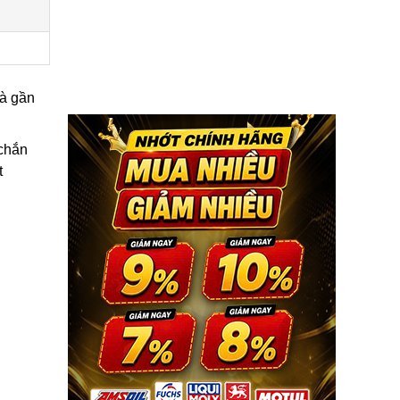
và gần
 chắn
t