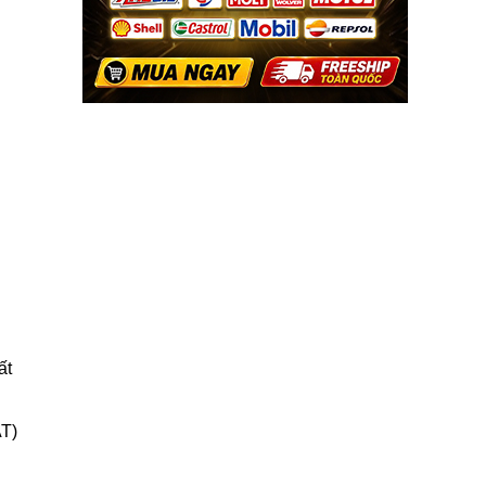
ất
AT)