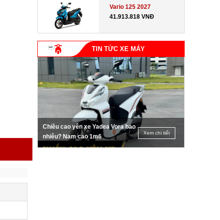
Vario 125 2027
41.913.818 VNĐ
TIN TỨC XE MÁY
Chiều cao yên xe Yadea Vora bao
Xem chi tiết
nhiêu? Nam cao 1m6