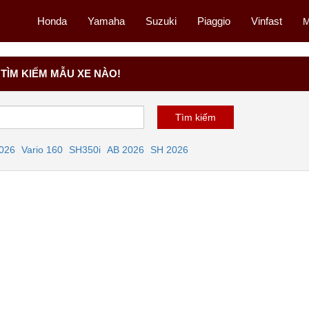
Honda
Yamaha
Suzuki
Piaggio
Vinfast
M
TÌM KIẾM MẪU XE NÀO!
2026
Vario 160
SH350i
AB 2026
SH 2026