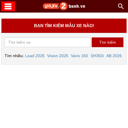
BẠN TÌM KIẾM MẪU XE NÀO!
Tìm nhiều:
Lead 2026
Vision 2026
Vario 160
SH350i
AB 2026