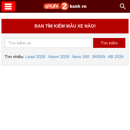
BẠN TÌM KIẾM MẪU XE NÀO!
Tìm nhiều:
Lead 2026
Vision 2026
Vario 160
SH350i
AB 2026