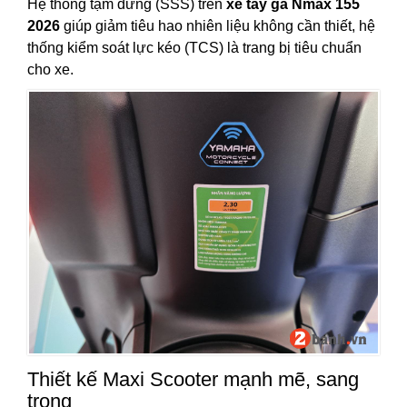
Hệ thống tạm dừng (SSS) trên
xe tay ga Nmax 155
2026
giúp giảm tiêu hao nhiên liệu không cần thiết, hệ
thống kiểm soát lực kéo (TCS) là trang bị tiêu chuẩn
cho xe.
Thiết kế Maxi Scooter mạnh mẽ, sang
trọng