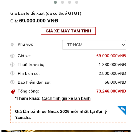
Giá bán lẻ đề xuất (đã có thuế GTGT)
69.000.000 VNĐ
Giá:
GIÁ XE MÁY TẠM TÍNH
Khu vực
Giá xe:
69.000.000VNĐ
Thuế trước bạ:
1.380.000VNĐ
Phí biển số:
2.800.000VNĐ
Bảo hiểm dân sự:
66.000VNĐ
Tổng cộng:
73.246.000VNĐ
*Tham khảo:
Cách tính giá xe lăn bánh
Giá lăn bánh xe Nmax 2026 mới nhất tại đại lý
Yamaha