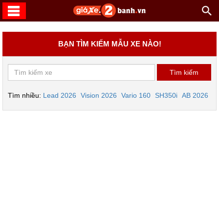
BẠN TÌM KIẾM MẪU XE NÀO!
Tìm nhiều:
Lead 2026
Vision 2026
Vario 160
SH350i
AB 2026