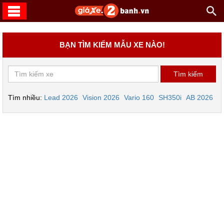
BẠN TÌM KIẾM MẪU XE NÀO!
Tìm nhiều:
Lead 2026
Vision 2026
Vario 160
SH350i
AB 2026