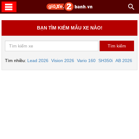
BẠN TÌM KIẾM MẪU XE NÀO!
Tìm nhiều:
Lead 2026
Vision 2026
Vario 160
SH350i
AB 2026