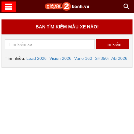
BẠN TÌM KIẾM MẪU XE NÀO!
Tìm nhiều:
Lead 2026
Vision 2026
Vario 160
SH350i
AB 2026