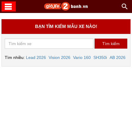
BẠN TÌM KIẾM MẪU XE NÀO!
Tìm nhiều:
Lead 2026
Vision 2026
Vario 160
SH350i
AB 2026