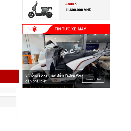
Amio S
11.600.000 VNĐ
TIN TỨC XE MÁY
5 thông số xe máy điện Yadea Vora
Xem chi tiết
cần phải biết