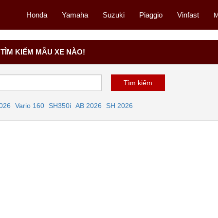
Honda
Yamaha
Suzuki
Piaggio
Vinfast
M
TÌM KIẾM MẪU XE NÀO!
2026
Vario 160
SH350i
AB 2026
SH 2026