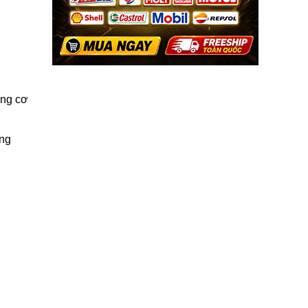
ộng cơ
ồng