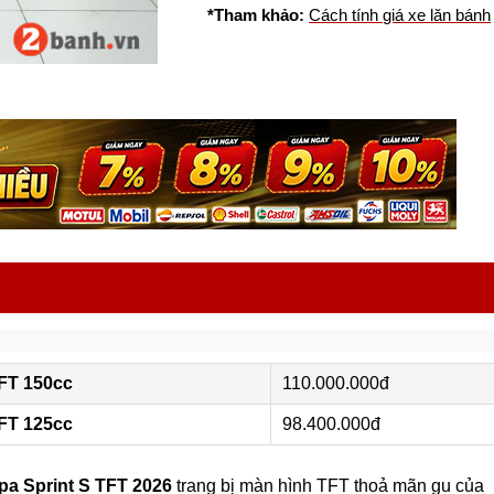
*Tham khảo:
Cách tính giá xe lăn bánh
TFT 150cc
110.000.000đ
TFT 125cc
98.400.000đ
pa Sprint S TFT 2026
trang bị màn hình TFT thoả mãn gu của