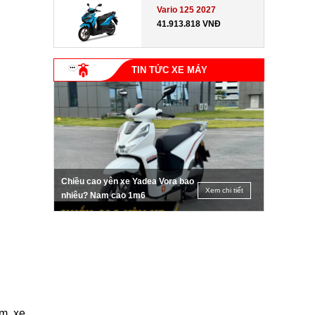
Vario 125 2027
41.913.818 VNĐ
TIN TỨC XE MÁY
Chiều cao yên xe Yadea Vora bao
Xem chi tiết
nhiêu? Nam cao 1m6
m, xe