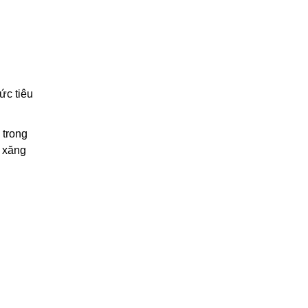
ức tiêu
 trong
i xăng