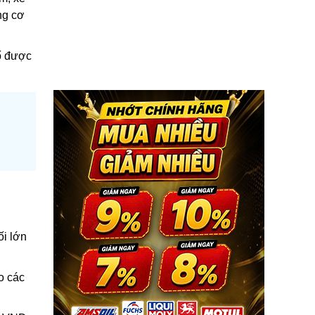
ng cơ
ố được
ối lớn
o các