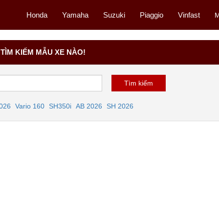
Honda
Yamaha
Suzuki
Piaggio
Vinfast
M
TÌM KIẾM MẪU XE NÀO!
2026
Vario 160
SH350i
AB 2026
SH 2026