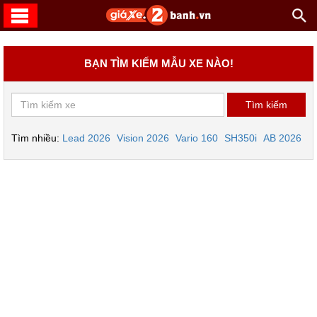
BẠN TÌM KIẾM MẪU XE NÀO!
Tìm nhiều:
Lead 2026
Vision 2026
Vario 160
SH350i
AB 2026