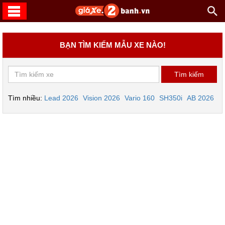
BẠN TÌM KIẾM MẪU XE NÀO!
Tìm nhiều:
Lead 2026
Vision 2026
Vario 160
SH350i
AB 2026