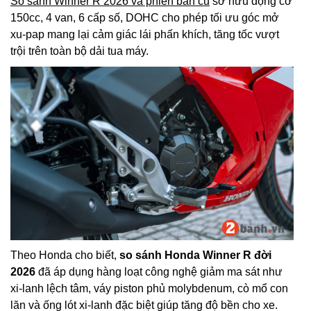
So sánh Winner R 2026 và phiên bản cũ
sở hữu động cơ
150cc, 4 van, 6 cấp số, DOHC cho phép tối ưu góc mở
xu-pap mang lại cảm giác lái phấn khích, tăng tốc vượt
trội trên toàn bộ dải tua máy.
Theo Honda cho biết,
so sánh Honda Winner R đời
2026
đã áp dụng hàng loạt công nghệ giảm ma sát như
xi-lanh lệch tâm, váy piston phủ molybdenum, cò mổ con
lăn và ống lót xi-lanh đặc biệt giúp tăng độ bền cho xe.