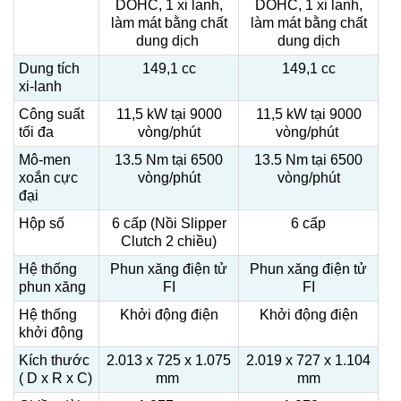
DOHC, 1 xi lanh,
DOHC, 1 xi lanh,
làm mát bằng chất
làm mát bằng chất
dung dịch
dung dịch
Dung tích
149,1 cc
149,1 cc
xi-lanh
Công suất
11,5 kW tại 9000
11,5 kW tại 9000
tối đa
vòng/phút
vòng/phút
Mô-men
13.5 Nm tại 6500
13.5 Nm tại 6500
xoắn cực
vòng/phút
vòng/phút
đại
Hộp số
6 cấp (Nồi Slipper
6 cấp
Clutch 2 chiều)
Hệ thống
Phun xăng điện tử
Phun xăng điện tử
phun xăng
FI
FI
Hệ thống
Khởi động điện
Khởi động điện
khởi động
Kích thước
2.013 x 725 x 1.075
2.019 x 727 x 1.104
( D x R x C)
mm
mm