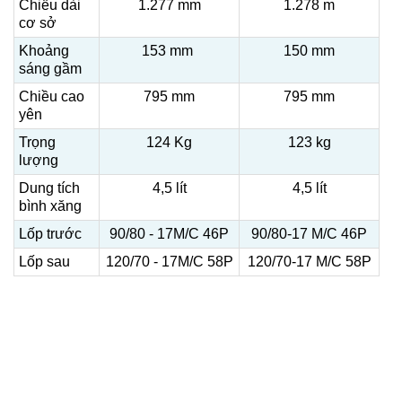
Chiều dài
1.277 mm
1.278 m
cơ sở
Khoảng
153 mm
150 mm
sáng gầm
Chiều cao
795 mm
795 mm
yên
Trọng
124 Kg
123 kg
lượng
Dung tích
4,5 lít
4,5 lít
bình xăng
Lốp trước
90/80 - 17M/C 46P
90/80-17 M/C 46P
Lốp sau
120/70 - 17M/C 58P
120/70-17 M/C 58P