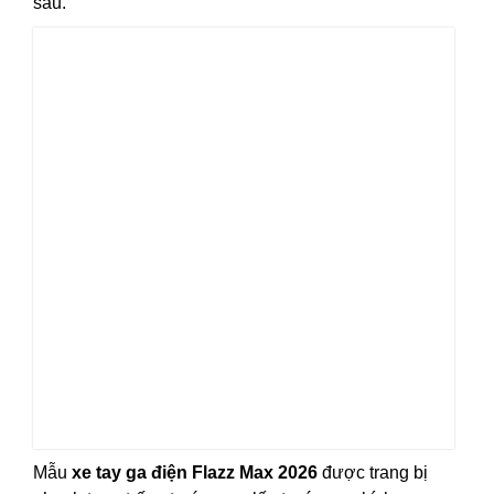
sau.
Mẫu
xe tay ga điện Flazz Max 2026
được trang bị
phanh tang trống truớc sau, lốp trước sau kích
thước 10 x 3.0 cho hiệu quả bám đường tốt.