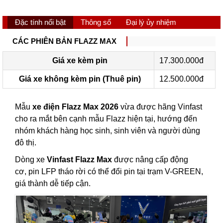
Đặc tính nổi bật
Thông số
Đại lý ủy nhiệm
CÁC PHIÊN BẢN FLAZZ MAX
Giá xe kèm pin
17.300.000đ
Giá xe không kèm pin (Thuê pin)
12.500.000đ
Mẫu
xe điện Flazz Max 2026
vừa được hãng Vinfast
cho ra mắt bên cạnh mẫu Flazz hiện tại, hướng đến
nhóm khách hàng học sinh, sinh viên và người dùng
đô thị.
Dòng xe
Vinfast Flazz Max
được nâng cấp động
cơ, pin LFP tháo rời có thể đổi pin tại trạm V-GREEN,
giá thành dễ tiếp cận.