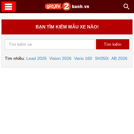
BẠN TÌM KIẾM MẪU XE NÀO!
Tìm nhiều:
Lead 2026
Vision 2026
Vario 160
SH350i
AB 2026