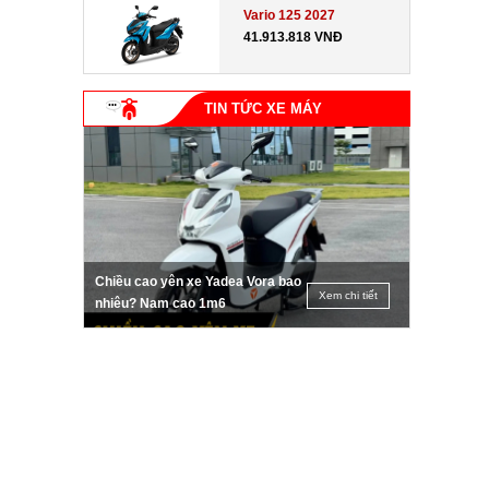
Vario 125 2027
41.913.818 VNĐ
TIN TỨC XE MÁY
Chiều cao yên xe Yadea Vora bao
Xem chi tiết
nhiêu? Nam cao 1m6