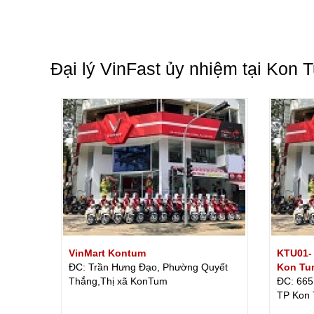
Đại lý VinFast ủy nhiệm tại Kon 
VinMart Kontum
KTU01- 
ĐC: Trần Hưng Đạo, Phường Quyết
Kon Tu
Thắng,Thị xã KonTum
ĐC: 665
TP Kon