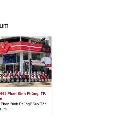
Tum
665 Phan Ðình Phùng, TP.
m
 Phan Đình PhùngP.Duy Tân,
 Tum