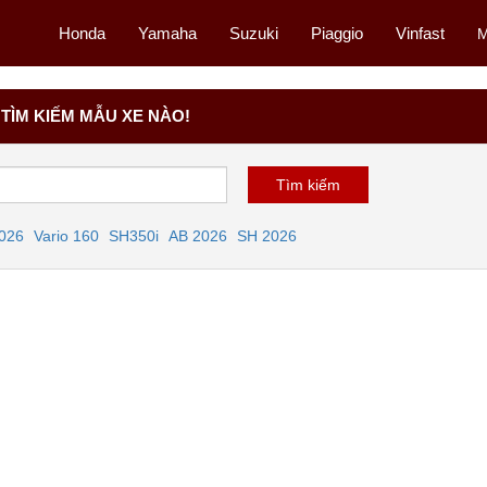
Honda
Yamaha
Suzuki
Piaggio
Vinfast
M
TÌM KIẾM MẪU XE NÀO!
2026
Vario 160
SH350i
AB 2026
SH 2026