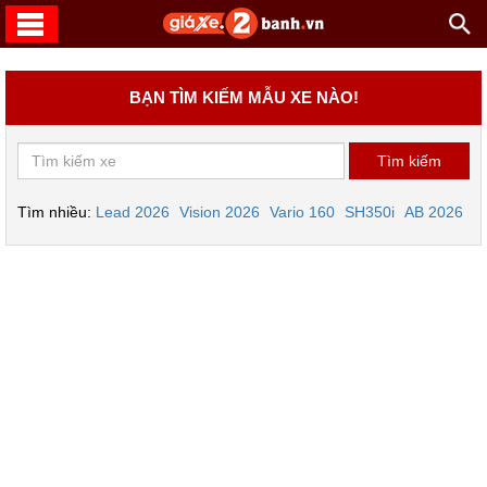
BẠN TÌM KIẾM MẪU XE NÀO!
Tìm nhiều:
Lead 2026
Vision 2026
Vario 160
SH350i
AB 2026