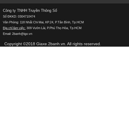
Công ty TNHH Truyền Thông Số
Số ĐKKD: 0304710474
Văn Phòng: 118 Nhất Chi Mai, KP.24, P.Tân Bình, Tp.HCM
Địa chỉ làm việc:
309 Vườn Lài, P.Phú Thọ Hòa, Tp.HCM
Email: 2banh@igo.vn
Copyright ©2018
Giaxe.2banh.vn
. All rights reserved.