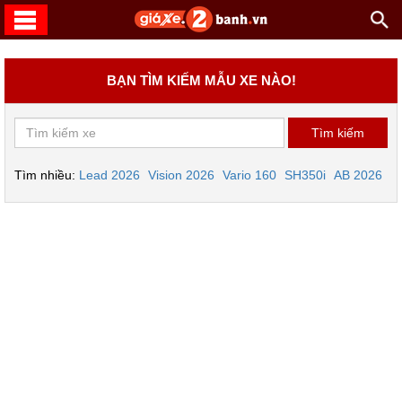
BẠN TÌM KIẾM MẪU XE NÀO!
Tìm nhiều:
Lead 2026
Vision 2026
Vario 160
SH350i
AB 2026