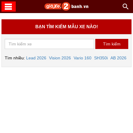
BẠN TÌM KIẾM MẪU XE NÀO!
Tìm nhiều:
Lead 2026
Vision 2026
Vario 160
SH350i
AB 2026