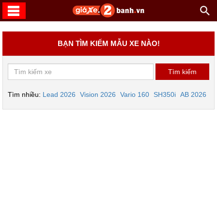
BẠN TÌM KIẾM MẪU XE NÀO!
Tìm nhiều:
Lead 2026
Vision 2026
Vario 160
SH350i
AB 2026