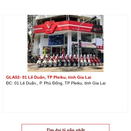
GLA02- 01 Lê Duẩn, TP Pleiku, tỉnh Gia Lai
ĐC: 01 Lê Duẩn,, P. Phù Đổng, TP Pleiku, tỉnh Gia Lai
Tìm đại lý gần nhất