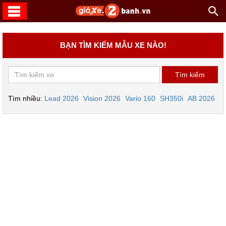
BẠN TÌM KIẾM MẪU XE NÀO!
Tìm nhiều:
Lead 2026
Vision 2026
Vario 160
SH350i
AB 2026