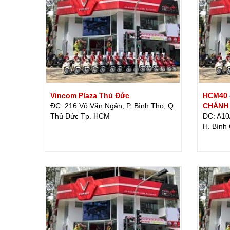
Vincom Plaza Thủ Đức
HCM40 -
ĐC: 216 Võ Văn Ngân, P. Bình Thọ, Q.
CHÁNH
Thủ Đức Tp. HCM
ĐC: A10
H. Bình