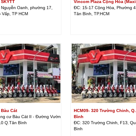
t SKYTT
Vincom Plaza Cộng Hòa (Maxi
 Nguyễn Oanh, phường 17,
ĐC: 15-17 Cộng Hòa, Phường 4
ò Vấp, TP HCM
Tân Bình, TP.HCM
 Bàu Cát
HCM09- 320 Trường Chinh, Q.
ng cư Bàu Cát II - Đường Vườn
Bình
.10 Q.Tân Bình
ĐC: 320 Trường Chinh, F13, Q
Bình