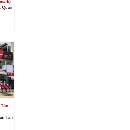
mark)
, Quận
 Tân
uận Tân