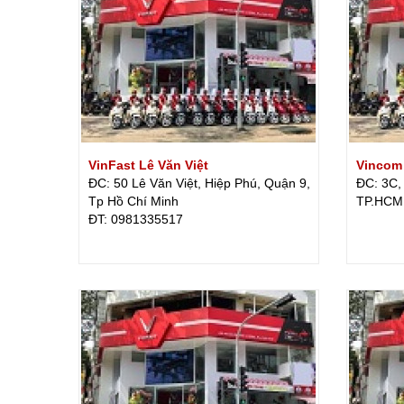
VinFast Lê Văn Việt
Vincom 
ĐC: 50 Lê Văn Việt, Hiệp Phú, Quận 9,
ĐC: 3C,
Tp Hồ Chí Minh
TP.HCM
ÐT: 0981335517