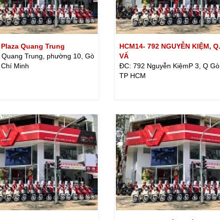
 Plaza Quang Trung
HCM14- 792 NGUYỄN KIỆM, Q
 Quang Trung, phường 10, Gò
VẤ
 Chí Minh
ĐC: 792 Nguyễn KiệmP 3, Q Gò
TP HCM