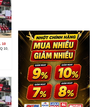
. 10
 Q 10,