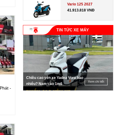
Vario 125 2027
41.913.818 VNĐ
TIN TỨC XE MÁY
Chiều cao yên xe Yadea Vora bao
Xem chi tiết
nhiêu? Nam cao 1m6
Phát -