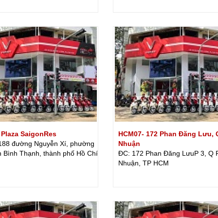
 Plaza SaigonRes
HCM07- 172 Phan Đăng Lưu, 
188 đường Nguyễn Xí, phường
Nhuận
n Bình Thạnh, thành phố Hồ Chí
ĐC: 172 Phan Đăng LưuP 3, Q 
Nhuận, TP HCM