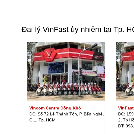
Đại lý VinFast ủy nhiệm tại Tp. 
Vincom Centre Đồng Khởi
VinFast
ĐC: Số 72 Lê Thánh Tôn, P. Bến Nghé,
ĐC: 159
Q.1, Tp. HCM
2, Tp H
ÐT: 098