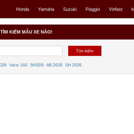
Honda
Yamaha
Suzuki
Piaggio
Vinfast
M
TÌM KIẾM MẪU XE NÀO!
2026
Vario 160
SH350i
AB 2026
SH 2026