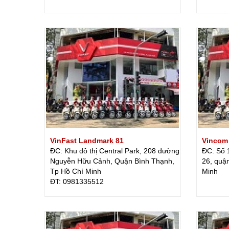
VinFast Landmark 81
Vincom
ĐC: Khu đô thị Central Park, 208 đường
ĐC: Số 
Nguyễn Hữu Cảnh, Quận Bình Thạnh,
26, quậ
Tp Hồ Chí Minh
Minh
ÐT: 0981335512