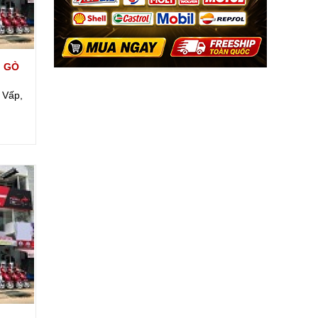
. GÒ
 Vấp,