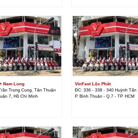
+ Nam Long
VinFast Lộc Phát
Trần Trọng Cung, Tân Thuận
ĐC: 336 - 338 - 340 Huỳnh Tấn 
uận 7, Hồ Chí Minh
P. Bình Thuận - Q.7 - TP. HCM