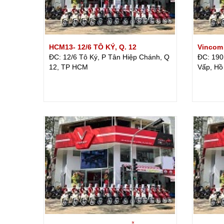
HCM13- 12/6 TÔ KÝ, Q. 12
Vincom
ĐC: 12/6 Tô Ký, P Tân Hiệp Chánh, Q
ĐC: 190
12, TP HCM
Vấp, Hồ