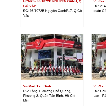
HCM28- 96/1072B NGUYỄN OANH, Q.
VinFas
GÒ VẤP
ĐC: 214
ĐC: 96/1072B Nguyễn OanhP17, Q.Gò
quận G
Vấp
VinMart Tân Bình
VinMart
ĐC: Tầng 1, đường Phổ Quang,
ĐC: Chu
Phường 2, Quận Tân Bình, Hồ Chí
Lan - P
Minh