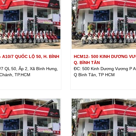
 A10/7 QUỐC LỘ 50, H. BÌNH
HCM12- 500 KINH DƯƠNG V
Q. BÌNH TÂN
/7 QL 50, Ấp 2, Xã Bình Hưng,
ĐC: 500 Kinh Dương Vương P A
 Chánh, TP.HCM
Q Bình Tân, TP HCM