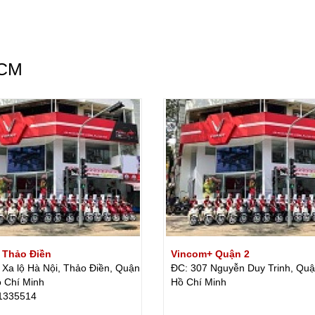
HCM
 Thảo Điền
Vincom+ Quận 2
 Xa lộ Hà Nội, Thảo Điền, Quận
ĐC: 307 Nguyễn Duy Trinh, Quậ
ồ Chí Minh
Hồ Chí Minh
1335514