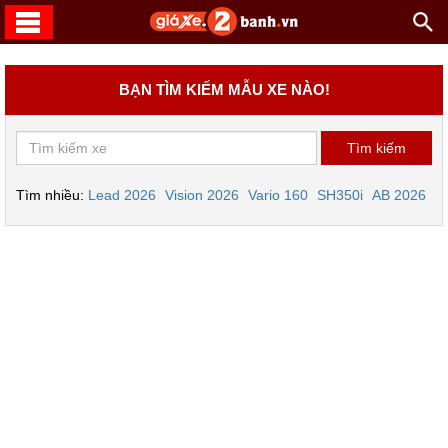
BẠN TÌM KIẾM MẪU XE NÀO!
Tìm nhiều:
Lead 2026
Vision 2026
Vario 160
SH350i
AB 2026