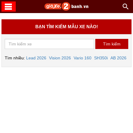
BẠN TÌM KIẾM MẪU XE NÀO!
Tìm nhiều:
Lead 2026
Vision 2026
Vario 160
SH350i
AB 2026