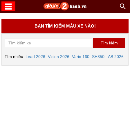
BẠN TÌM KIẾM MẪU XE NÀO!
Tìm nhiều:
Lead 2026
Vision 2026
Vario 160
SH350i
AB 2026