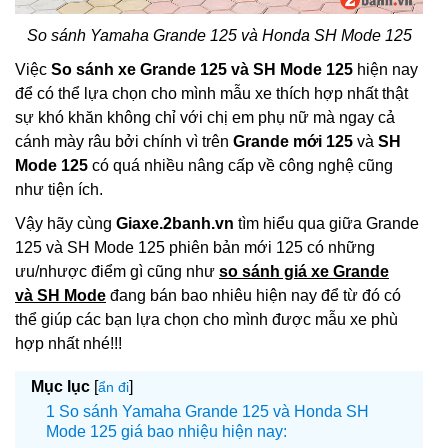
So sánh Yamaha Grande 125 và Honda SH Mode 125
Việc
So sánh xe Grande 125 và SH Mode 125
hiện nay
để có thể lựa chọn cho mình mẫu xe thích hợp nhất thật
sự khó khăn không chỉ với chị em phụ nữ mà ngay cả
cánh mày râu bởi chính vì trên
Grande mới 125
và
SH
Mode 125
có quá nhiều nâng cấp về công nghệ cũng
như tiện ích.
Vậy hãy cùng
Giaxe.2banh.vn
tìm hiểu qua giữa Grande
125 và SH Mode 125 phiên bản mới 125 có những
ưu/nhược điểm gì cũng như
so sánh giá xe Grande
và SH Mode
đang bán bao nhiêu hiện nay để từ đó có
thể giúp các bạn lựa chọn cho mình được mẫu xe phù
hợp nhất nhé!!!
Mục lục
[
]
ẩn đi
So sánh Yamaha Grande 125 và Honda SH
Mode 125 giá bao nhiệu hiện nay: