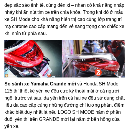
đẹp sắc sảo tinh tế, cùng đèn xi – nhan có khả năng nhấp
nháy khi ấn nút tìm xe trên chìa khóa. Trong khi đó ở mẫu
xe SH Mode cho khả năng hiển thị cao cùng lớp trang trí
mạ chrome cao cấp mang đến vẻ sang trọng cho chiếc xe
khi nhìn từ phía sau.
So sánh xe Yamaha Grande mới
và Honda SH Mode
125 thì thiết kế yên xe đều cực kỳ thoải mái ở cả người
ngồi trước và sau, da yên trên cả hai xe đều sử dụng chất
liệu da cao cấp cùng những đường chỉ tương phản, điểm
khác biệt duy nhất là nếu LOGO SH MODE nằm ở phần
đuôi yên thì trên GRANDE mới lại nằm ở bên hông của
yên xe.