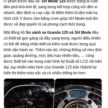
Ở phần trước đầu xe,
SH Mode 125
được trang bị cùm
đèn phá khá tinh tế, sang trọng kết hợp cùng với đèn xi
nhanh, đèn định vị cap cấp, tô điểm thêm là tấm mặt nạ
hình chữ V được làm bằng crom giúp SH Mode toát lên
được vẻ đẹp quyến rũ và phong cách thời trang.
Mặt đồng hồ
So sánh xe Grande 125 và SH Mode
đều
có thiết kế gọn gàng và đầy sang trong, người điều khiển
có thể dễ dàng nhận biết và kiểm soát được trong quá
trình vận hành xe. Thêm vào dó, những thông số như thời
gian, quãng đường, mức tiêu hao nhiên liệu, … cũng
được thiết kế vào trong màn hình kỹ thuật số LCD rất hiện
đại, tuy nhiên màn hình của Grande 125 bản Hybrid lại
hiển thị thêm màu sắc và có nhiều thông tin hơn.