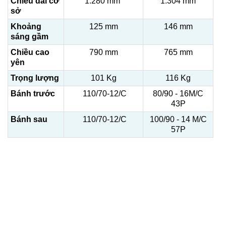
Chiều dài cơ
1.280 mm
1.304 mm
sở
Khoảng
125 mm
146 mm
sáng gầm
Chiều cao
790 mm
765 mm
yên
Trọng lượng
101 Kg
116 Kg
Bánh trước
110/70-12/C
80/90 - 16M/C
43P
Bánh sau
110/70-12/C
100/90 - 14 M/C
57P