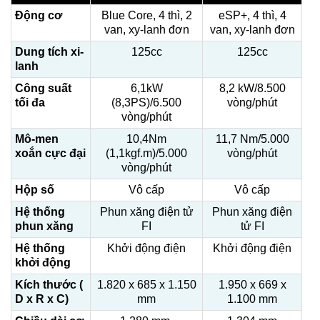
Động cơ
Blue Core, 4 thì, 2
eSP+, 4 thì, 4
van, xy-lanh đơn
van, xy-lanh đơn
Dung tích xi-
125cc
125cc
lanh
Công suất
6,1kW
8,2 kW/8.500
tối đa
(8,3PS)/6.500
vòng/phút
vòng/phút
Mô-men
10,4Nm
11,7 Nm/5.000
xoắn cực đại
(1,1kgf.m)/5.000
vòng/phút
vòng/phút
Hộp số
Vô cấp
Vô cấp
Hệ thống
Phun xăng điện tử
Phun xăng điện
phun xăng
FI
tử FI
Hệ thống
Khởi động điện
Khởi động điện
khởi động
Kích thước (
1.820 x 685 x 1.150
1.950 x 669 x
D x R x C)
mm
1.100 mm