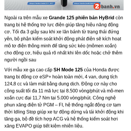
Ngoài ra trên mẫu xe
Grande 125 phiên bản HyBrid
còn
trang bị hệ thống trợ lực điện giúp tăng hiệu năng động
cơ. Tối đa 3 giây sau khi xe lăn bánh từ trạng thái đứng
yên, bộ phận kiểm soát khởi động phát điện sẽ kích hoạt
mô tơ điện thông minh để tăng sức kéo (mômen xoắn)
cho động cơ, hiệu quả rõ nhất khi lên dốc hoặc chở thêm
người ngồi sau
Với mẫu xe ga cao cấp
SH Mode 125
của Honda được
trang bị động cơ eSP+ hoàn toàn mới, 4 van, dung tích
124,8 cc và làm mát bằng dung dịch. Động cơ này cho
công suất tối đa 11 mã lực tại 8.500 vòng/phút và mô-men
xoắn cực đại 11,7 Nm tại 5.000 vòng/phút. Công nghệ
phun xăng điện tử PGM – FI, hệ thống ngắt động cơ tạm
thời Idling Stop giúp xe tự động dừng và tái khởi động khi
tăng ga, bộ đề tích hợp ACG và hệ thống kiểm soát hơi
xăng EVAPO giúp tiết kiệm nhiên liệu.