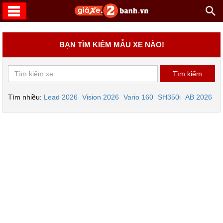
BẠN TÌM KIẾM MẪU XE NÀO!
Tìm nhiều:
Lead 2026
Vision 2026
Vario 160
SH350i
AB 2026