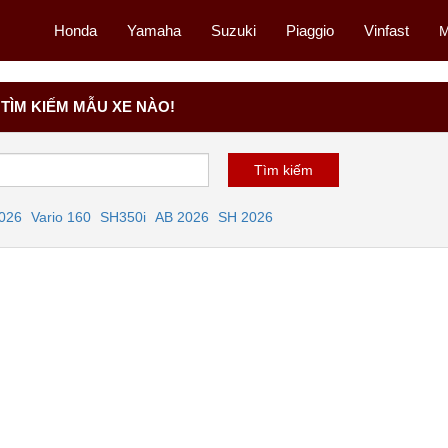
Honda
Yamaha
Suzuki
Piaggio
Vinfast
M
TÌM KIẾM MẪU XE NÀO!
2026
Vario 160
SH350i
AB 2026
SH 2026