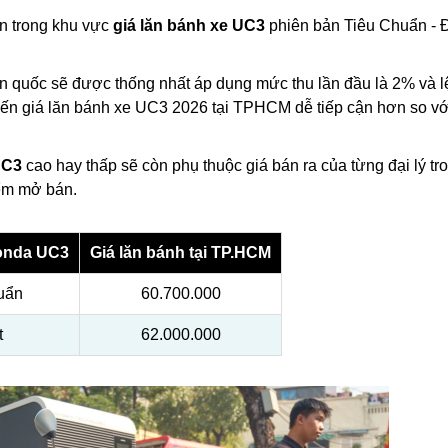
ớn trong khu vực
giá lăn bánh xe UC3
phiên bản Tiêu Chuẩn - 
oàn quốc sẽ được thống nhất áp dụng mức thu lần đầu là 2% và l
iến giá lăn bánh xe UC3 2026 tại TPHCM dễ tiếp cận hơn so vớ
UC3
cao hay thấp sẽ còn phụ thuộc giá bán ra của từng đại lý tr
iểm mở bán.
onda UC3
Giá lăn bánh tại TP.HCM
uẩn
60.700.000
t
62.000.000