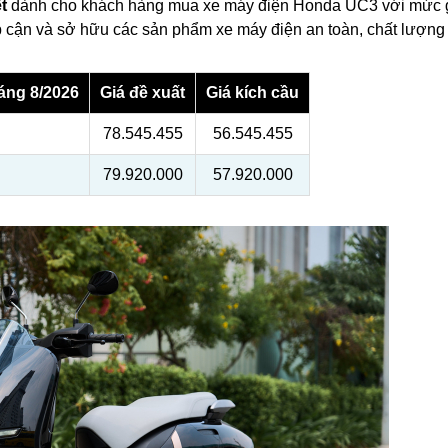
t
dành cho khách hàng mua xe máy điện Honda UC3 với mức 
p cận và sở hữu các sản phẩm xe máy điện an toàn, chất lượng
áng 8/2026
Giá đề xuất
Giá kích cầu
78.545.455
56.545.455
79.920.000
57.920.000