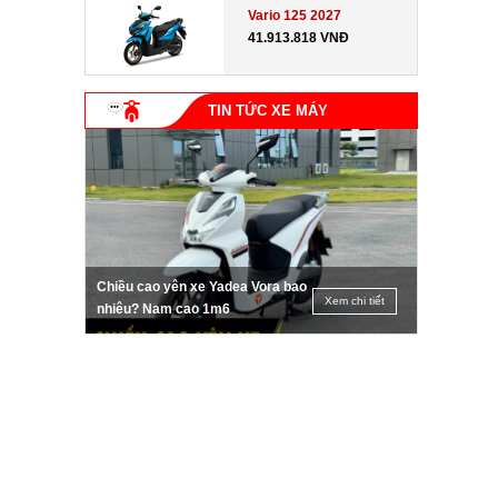
Vario 125 2027
41.913.818 VNĐ
TIN TỨC XE MÁY
Chiều cao yên xe Yadea Vora bao
Xem chi tiết
nhiêu? Nam cao 1m6