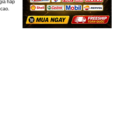
giá hấp
 cao.