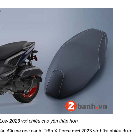
ow 2023 với chiều cao yên thấp hơn
phần đầu xe góc cạnh. Trên X Force mới 2023 sở hữu nhiều đư