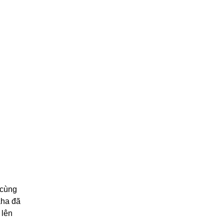
 cùng
aha đã
 lên