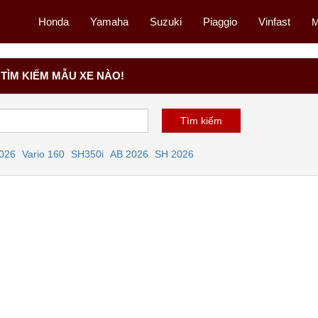
Honda
Yamaha
Suzuki
Piaggio
Vinfast
M
TÌM KIẾM MẪU XE NÀO!
2026
Vario 160
SH350i
AB 2026
SH 2026