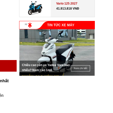
Vario 125 2027
41.913.818 VNĐ
TIN TỨC XE MÁY
Chiều cao yên xe Yadea Vora bao
Xem chi tiết
nhiêu? Nam cao 1m6
 nhất
ên