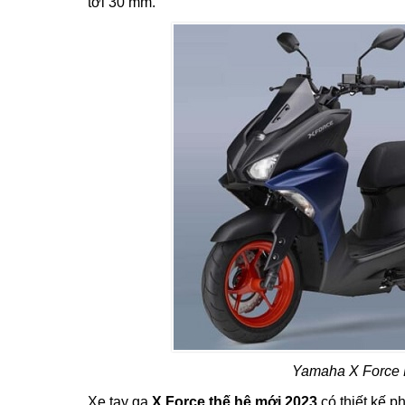
tới 30 mm.
Yamaha X Force L
Xe tay ga
X Force thế hệ mới 2023
có thiết kế 