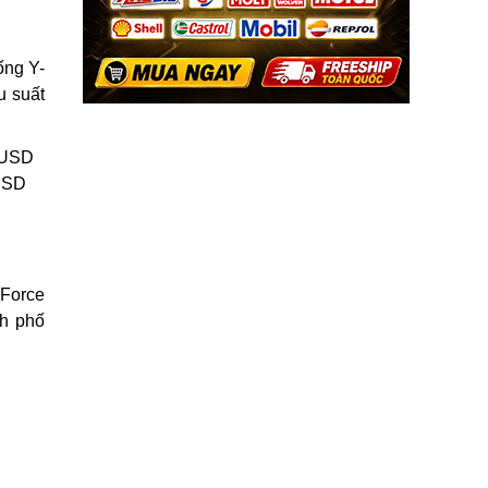
ống Y-
u suất
7 USD
 USD
 Force
nh phố