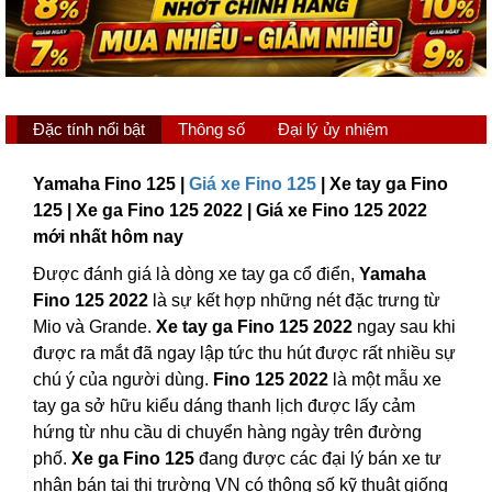
Đặc tính nổi bật
Thông số
Đại lý ủy nhiệm
Yamaha Fino 125 |
Giá xe Fino 125
| Xe tay ga Fino
125 | Xe ga Fino 125 2022 | Giá xe Fino 125 2022
mới nhất hôm nay
Được đánh giá là dòng xe tay ga cổ điển,
Yamaha
Fino 125 2022
là sự kết hợp những nét đặc trưng từ
Mio và Grande.
Xe tay ga Fino 125 2022
ngay sau khi
được ra mắt đã ngay lập tức thu hút được rất nhiều sự
chú ý của người dùng.
Fino 125 2022
là một mẫu xe
tay ga sở hữu kiểu dáng thanh lịch được lấy cảm
hứng từ nhu cầu di chuyển hàng ngày trên đường
phố.
Xe ga Fino 125
đang được các đại lý bán xe tư
nhân bán tại thị trường VN có thông số kỹ thuật giống