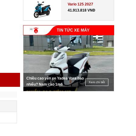
Vario 125 2027
41.913.818 VNĐ
TIN TỨC XE MÁY
Chiều cao yên xe Yadea Vora bao
Xem chi tiết
nhiêu? Nam cao 1m6