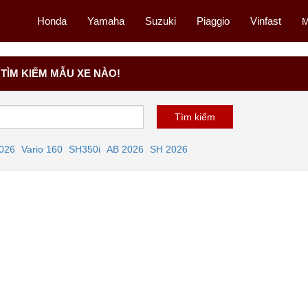
Honda
Yamaha
Suzuki
Piaggio
Vinfast
M
TÌM KIẾM MẪU XE NÀO!
2026
Vario 160
SH350i
AB 2026
SH 2026