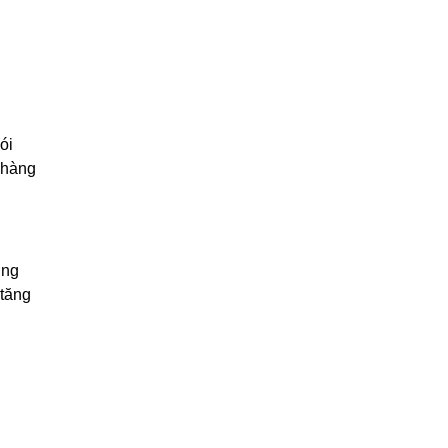
ói
 hàng
ờng
 tăng