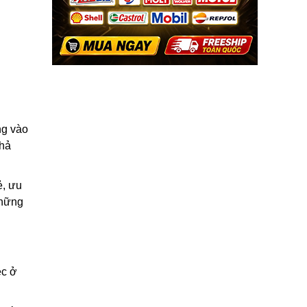
ng vào
khả
ẻ, ưu
hững
ệc ở