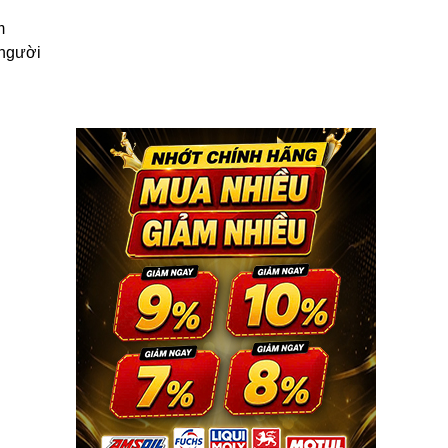
m
 người