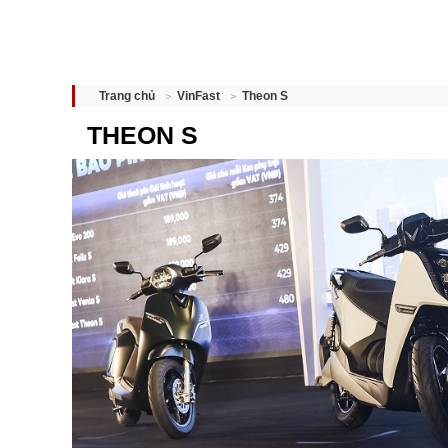
Theon S
Trang chủ
VinFast
THEON S