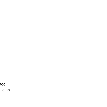
 tốc
i gian