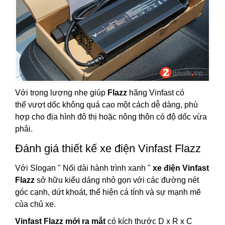
Với trọng lượng nhẹ giúp
Flazz
hãng Vinfast có
thể vượt dốc không quá cao một cách dễ dàng, phù
hợp cho địa hình đô thị hoặc nông thôn có độ dốc vừa
phải.
Đánh giá thiết kế xe điện Vinfast Flazz
Với Slogan " Nối dài hành trình xanh "
xe điện Vinfast
Flazz
sở hữu kiểu dáng nhỏ gọn với các đường nét
góc cạnh, dứt khoát, thể hiện cá tính và sự mạnh mẽ
của chủ xe.
Vinfast Flazz mới ra mắt
có kích thước D x R x C