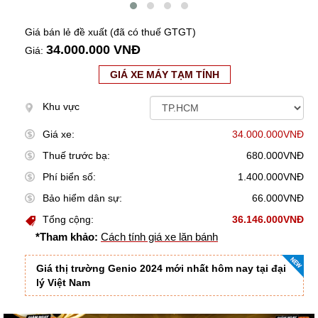
Giá bán lẻ đề xuất (đã có thuế GTGT)
34.000.000 VNĐ
Giá:
GIÁ XE MÁY TẠM TÍNH
Khu vực
Giá xe:
34.000.000VNĐ
Thuế trước bạ:
680.000VNĐ
Phí biển số:
1.400.000VNĐ
Bảo hiểm dân sự:
66.000VNĐ
Tổng cộng:
36.146.000VNĐ
*Tham khảo:
Cách tính giá xe lăn bánh
Giá thị trường Genio 2024 mới nhất hôm nay tại đại
lý Việt Nam