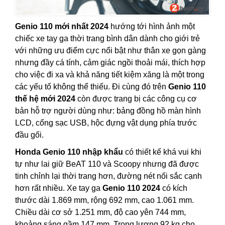
Genio 110 mới nhất 2024
hướng tới hình ảnh một
chiếc xe tay ga thời trang bình dân dành cho giới trẻ
với những ưu điểm cực nổi bật như thân xe gọn gàng
nhưng đầy cá tính, cảm giác ngồi thoải mái, thích hợp
cho việc đi xa và khả năng tiết kiệm xăng là một trong
các yếu tố không thể thiếu. Đi cùng đó trên
Genio 110
thế hệ mới 2024
còn được trang bị các công cụ cơ
bản hỗ trợ người dùng như: bảng đồng hồ màn hình
LCD, cổng sạc USB, hộc đựng vật dụng phía trước
đầu gối.
Honda Genio 110 nhập khẩu
có thiết kế khá vui khi
tự như lai giữ BeAT 110 và Scoopy nhưng đã được
tinh chỉnh lại thời trang hơn, đường nét nối sắc cạnh
hơn rất nhiều. Xe tay ga
Genio 110 2024
có kích
thước dài 1.869 mm, rộng 692 mm, cao 1.061 mm.
Chiều dài cơ sở 1.251 mm, độ cao yên 744 mm,
khoảng sáng gầm 147 mm. Trọng lượng 92 kg cho