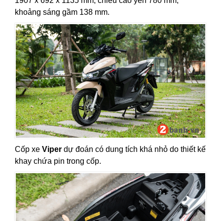
1907 x 692 x 1135 mm, chiều cao yên 780 mm,
khoảng sáng gầm 138 mm.
Cốp xe
Viper
dự đoán có dung tích khá nhỏ do thiết kế
khay chứa pin trong cốp.