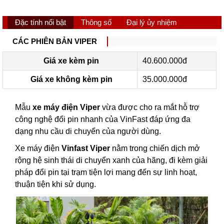
Đặc tính nổi bật
Thông số
Đại lý ủy nhiệm
CÁC PHIÊN BẢN VIPER
Giá xe kèm pin
40.600.000đ
Giá xe không kèm pin
35.000.000đ
Mẫu
xe máy điện Viper
vừa được cho ra mắt hỗ trợ
công nghệ đổi pin nhanh của VinFast đáp ứng đa
dạng nhu cầu di chuyển của người dùng.
Xe máy điện
Vinfast Viper
nằm trong chiến dịch mở
rộng hệ sinh thái di chuyển xanh của hãng, đi kèm giải
pháp đổi pin tại trạm tiện lợi mang đến sự linh hoạt,
thuận tiện khi sử dụng.