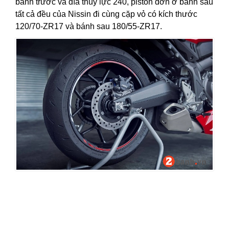
bánh trước và đĩa thủy lực 240, piston đơn ở bánh sau
tất cả đều của Nissin đi cùng cặp vỏ có kích thước
120/70-ZR17 và bánh sau 180/55-ZR17.