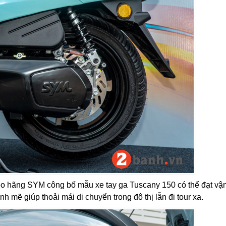
o hãng SYM công bố mẫu xe tay ga Tuscany 150 có thể đạt vận
 mẽ giúp thoải mái di chuyển trong đô thị lẫn đi tour xa.