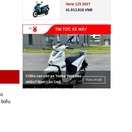
Vario 125 2027
41.913.818 VNĐ
TIN TỨC XE MÁY
Chiều cao yên xe Yadea Vora bao
Xem chi tiết
nhiêu? Nam cao 1m6
eo
 biểu
ị