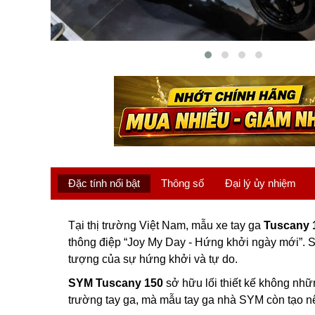
Đặc tính nổi bật
Thông số
Đại lý ủy nhiệm
Tại thị trường Việt Nam, mẫu xe tay ga
Tuscany 
thông điệp “Joy My Day - Hứng khởi ngày mới”. 
tượng của sự hứng khởi và tự do.
SYM Tuscany 150
sở hữu lối thiết kế không nhữ
trường tay ga, mà mẫu tay ga nhà SYM còn tạo nên