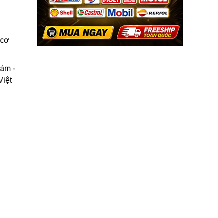
 cơ
Xám -
Việt