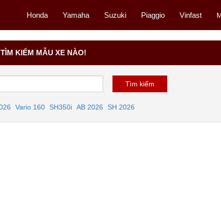
Honda
Yamaha
Suzuki
Piaggio
Vinfast
M
TÌM KIẾM MẪU XE NÀO!
2026
Vario 160
SH350i
AB 2026
SH 2026