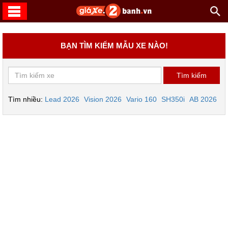
BẠN TÌM KIẾM MẪU XE NÀO!
Tìm nhiều:
Lead 2026
Vision 2026
Vario 160
SH350i
AB 2026