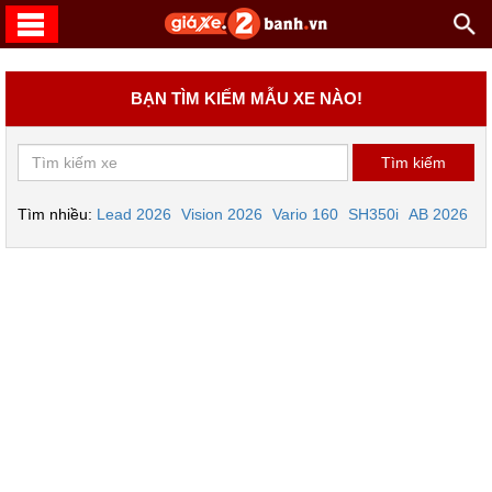
BẠN TÌM KIẾM MẪU XE NÀO!
Tìm nhiều:
Lead 2026
Vision 2026
Vario 160
SH350i
AB 2026