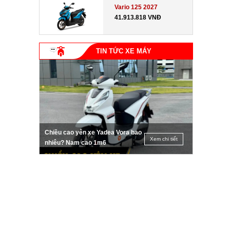
Vario 125 2027
41.913.818 VNĐ
TIN TỨC XE MÁY
Chiều cao yên xe Yadea Vora bao
Xem chi tiết
nhiêu? Nam cao 1m6