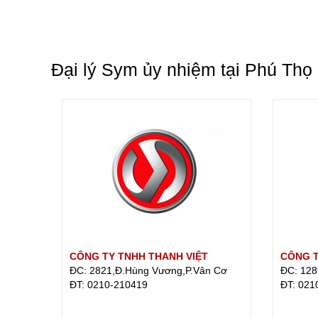
Đại lý Sym ủy nhiệm tại Phú Thọ
CÔNG TY TNHH THANH VIỆT
CÔNG T
ĐC: 2821,Đ.Hùng Vương,P.Vân Cơ
ĐC: 128
ÐT: 0210-210419
ÐT: 021