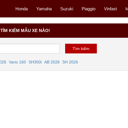
Honda
Yamaha
Suzuki
Piaggio
Vinfast
M
TÌM KIẾM MẪU XE NÀO!
2026
Vario 160
SH350i
AB 2026
SH 2026