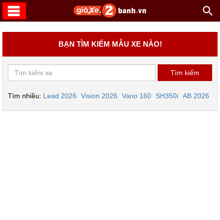
BẠN TÌM KIẾM MẪU XE NÀO!
Tìm nhiều:
Lead 2026
Vision 2026
Vario 160
SH350i
AB 2026