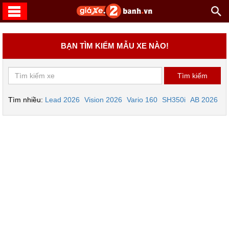
BẠN TÌM KIẾM MẪU XE NÀO!
Tìm nhiều:
Lead 2026
Vision 2026
Vario 160
SH350i
AB 2026