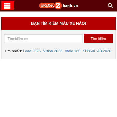
BẠN TÌM KIẾM MẪU XE NÀO!
Tìm nhiều:
Lead 2026
Vision 2026
Vario 160
SH350i
AB 2026