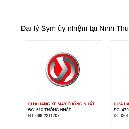
Đại lý Sym ủy nhiệm tại Ninh Th
CỬA HÀNG XE MÁY THỐNG NHẤT
CỬA HÀ
ĐC: 610 THỐNG NHẤT
ĐC: 47
ÐT: 068-2211707
ÐT: 068