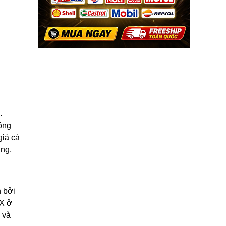
.
công
giá cả
ng,
n bởi
SX ở
 và