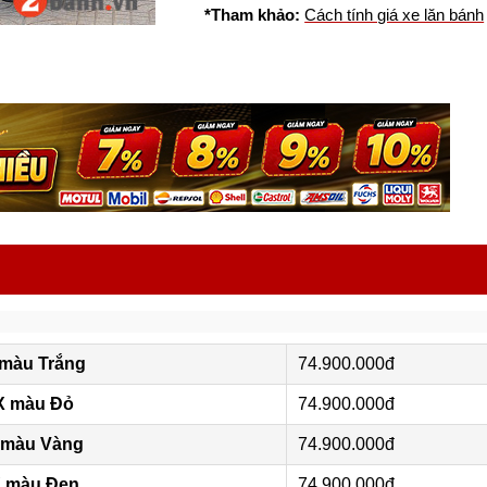
*Tham khảo:
Cách tính giá xe lăn bánh
 màu Trắng
74.900.000đ
X màu Đỏ
74.900.000đ
 màu Vàng
74.900.000đ
X màu Đen
74.900.000đ