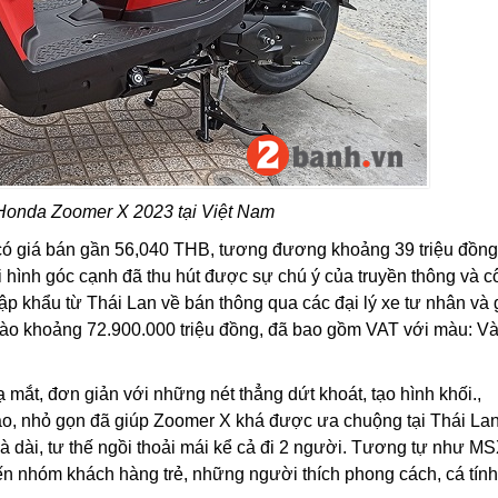
Honda Zoomer X 2023 tại Việt Nam
ó giá bán gần 56,040 THB, tương đương khoảng 39 triệu đồng
ại hình góc cạnh đã thu hút được sự chú ý của truyền thông và 
p khẩu từ Thái Lan về bán thông qua các đại lý xe tư nhân và 
ào khoảng 72.900.000 triệu đồng, đã bao gồm VAT với màu: Và
ạ mắt, đơn giản với những nét thẳng dứt khoát, tạo hình khối.,
hao, nhỏ gọn đã giúp Zoomer X khá được ưa chuộng tại Thái La
g và dài, tư thế ngồi thoải mái kể cả đi 2 người. Tương tự như M
 nhóm khách hàng trẻ, những người thích phong cách, cá tính