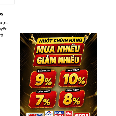
ay
được
uyển
rở