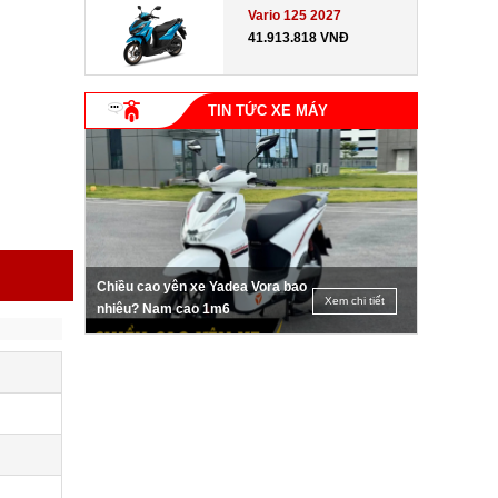
Vario 125 2027
41.913.818 VNĐ
TIN TỨC XE MÁY
Chiều cao yên xe Yadea Vora bao
Xem chi tiết
nhiêu? Nam cao 1m6