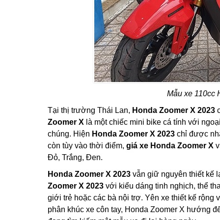
Mẫu xe 110cc 
Tại thị trường Thái Lan,
Honda Zoomer X 2023
c
Zoomer X
là một chiếc mini bike cá tính với ngo
chúng. Hiện
Honda Zoomer X 2023
chỉ được nhậ
còn tùy vào thời điểm,
giá xe Honda Zoomer X
v
Đỏ, Trắng, Đen.
Honda Zoomer X 2023
vẫn giữ nguyên thiết kế l
Zoomer X 2023
với kiểu dáng tinh nghịch, thể t
giới trẻ hoặc các bà nội trợ. Yên xe thiết kế rộn
phân khúc xe côn tay, Honda Zoomer X hướng đến