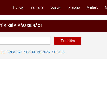
Honda
Yamaha
Suzuki
Piaggio
Vinfast
M
TÌM KIẾM MẪU XE NÀO!
2026
Vario 160
SH350i
AB 2026
SH 2026