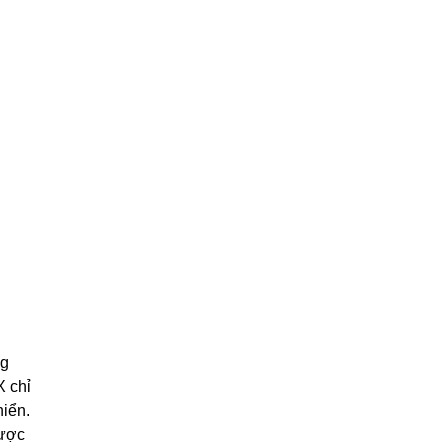
ng
X chỉ
hiển.
được