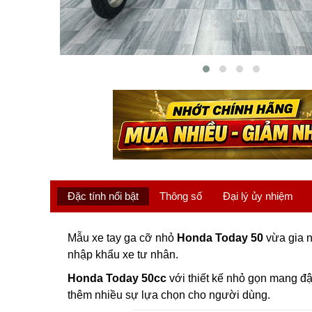
Đặc tính nổi bật
Thông số
Đại lý ủy nhiệm
Mẫu xe tay ga cỡ nhỏ
Honda Today 50
vừa gia n
nhập khẩu xe tư nhân.
Honda Today 50cc
với thiết kế nhỏ gọn mang đ
thêm nhiều sự lựa chọn cho người dùng.