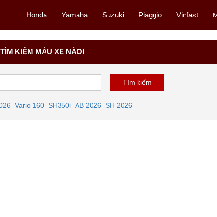
Honda
Yamaha
Suzuki
Piaggio
Vinfast
M
TÌM KIẾM MẪU XE NÀO!
2026
Vario 160
SH350i
AB 2026
SH 2026