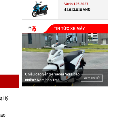
Vario 125 2027
41.913.818 VNĐ
TIN TỨC XE MÁY
Chiều cao yên xe Yadea Vora bao
Xem chi tiết
nhiêu? Nam cao 1m6
i lý
tạo