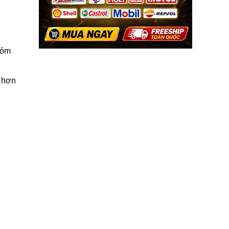
hóm
g hơn