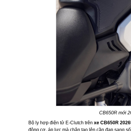
CB650R mới 202
Bộ ly hợp điện tử E-Clutch trên
xe CB650R 2026
động cơ, áp lực mà chân tạo lên cần đạp sang số, 