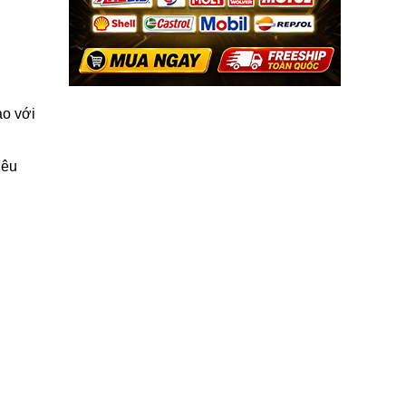
ao với
iêu