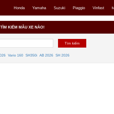
Honda
Yamaha
Suzuki
Piaggio
Vinfast
M
TÌM KIẾM MẪU XE NÀO!
2026
Vario 160
SH350i
AB 2026
SH 2026