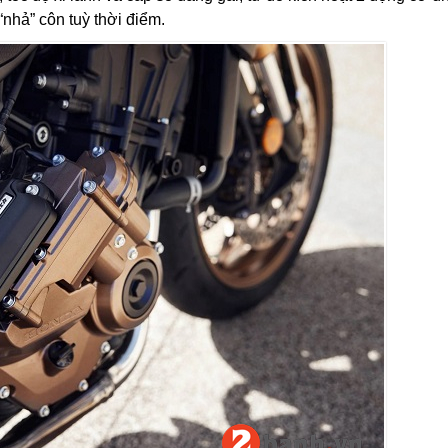
“nhả” côn tuỳ thời điểm.