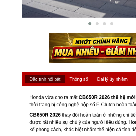
Đặc tính nổi bật
Thông số
Đại lý ủy nhiệm
Honda vừa cho ra mắt
CB650R 2026 thế hệ mới
thời trang bị công nghệ hộp số E-Clutch hoàn toà
CB650R 2026
thay đổi hoàn toàn ở những chi tiế
được rất nhiều sự chú ý của người tiêu dùng.
Ho
kế phong cách, khác biệt nhằm thể hiện cá tính riê