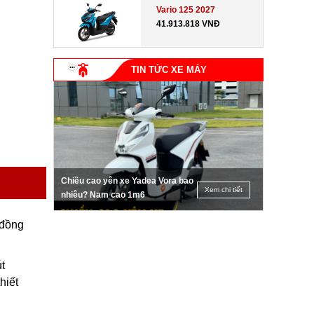
Vario 125 2027
41.913.818 VNĐ
TIN TỨC XE MÁY
Chiều cao yên xe Yadea Vora bao
Xem chi tiết
nhiêu? Nam cao 1m6
 đồng
t
hiết