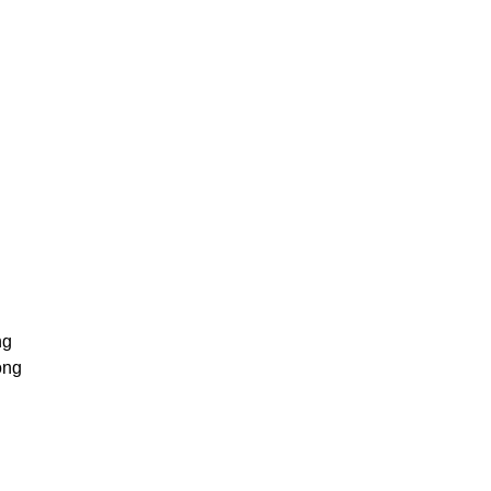
ng
ộng