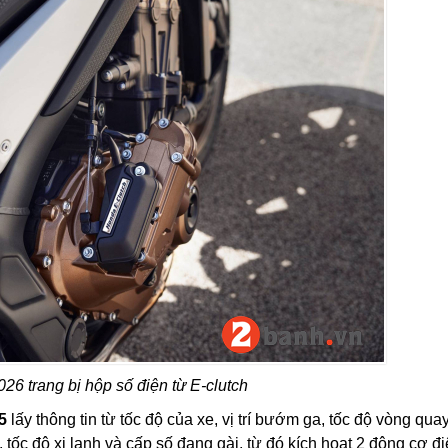
6 trang bị hộp số điện từ E-clutch
5
lấy thông tin từ tốc độ của xe, vị trí bướm ga, tốc độ vòng qua
tốc độ xi lanh và cấp số đang gài, từ đó kích hoạt 2 động cơ đ