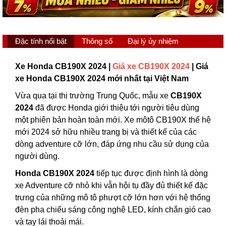
Đặc tính nổi bật
Thông số
Đại lý ủy nhiệm
Xe Honda CB190X 2024 |
Giá xe CB190X 2024
| Giá
xe Honda CB190X 2024 mới nhất tại Việt Nam
Vừa qua tại thị trường Trung Quốc, mẫu xe
CB190X
2024
đã được Honda giới thiệu tới người tiêu dùng
một phiên bản hoàn toàn mới. Xe môtô CB190X thế hệ
mới 2024 sở hữu nhiều trang bị và thiết kế của các
dòng adventure cỡ lớn, đáp ứng nhu cầu sử dụng của
người dùng.
Honda CB190X 2024
tiếp tục được định hình là dòng
xe Adventure cỡ nhỏ khi vẫn hội tụ đầy đủ thiết kế đặc
trưng của những mô tô phượt cỡ lớn hơn với hệ thống
đèn pha chiếu sáng công nghệ LED, kính chắn gió cao
và tay lái thoải mái.