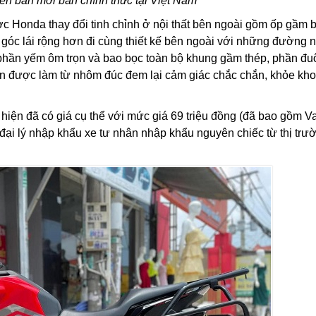
 bản mới bán chính thức tại Việt Nam
c Honda thay đổi tinh chỉnh ở nội thất bên ngoài gồm ốp gầm 
, góc lái rộng hơn đi cùng thiết kế bên ngoài với những đường n
phần yếm ôm trọn và bao bọc toàn bộ khung gầm thép, phần đuô
hân được làm từ nhôm đúc đem lại cảm giác chắc chắn, khỏe kh
ý hiện đã có giá cụ thể với mức giá 69 triệu đồng (đã bao gồm Va
ại lý nhập khẩu xe tư nhân nhập khẩu nguyên chiếc từ thị trư