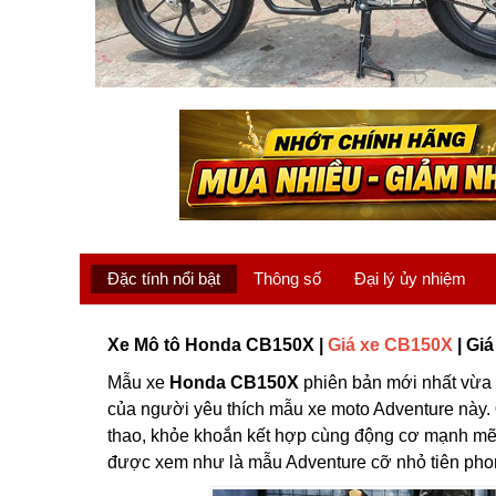
Đặc tính nổi bật
Thông số
Đại lý ủy nhiệm
Xe Mô tô Honda CB150X |
Giá xe CB150X
| Gi
Mẫu xe
Honda CB150X
phiên bản mới nhất vừa x
của người yêu thích mẫu xe moto Adventure này.
thao, khỏe khoắn kết hợp cùng động cơ mạnh mẽ
được xem như là mẫu Adventure cỡ nhỏ tiên pho