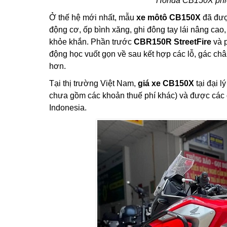
Honda CB150X phiên
Ở thế hệ mới nhất, mẫu
xe môtô CB150X
đã đượ
động cơ, ốp bình xăng, ghi đông tay lái nâng cao
khỏe khắn. Phần trước
CBR150R StreetFire
và 
động học vuốt gọn về sau kết hợp các lỗ, gác c
hơn.
Tại thị trường Việt Nam,
giá xe CB150X
tại đại l
chưa gồm các khoản thuế phí khác) và được các đ
Indonesia.