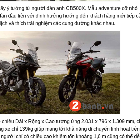
g lấy ý tưởng từ người đàn anh CB500X. Mẫu adventure cỡ nhỏ
m lần đầu tiên với định hướng hướng đến khách hàng mới tiếp c
ịch và thích trải nghiệm các cung đường khác nhau.
ó chiều Dài x Rộng x Cao tương ứng 2.031 x 796 x 1.309 mm, c
xe chỉ 139kg giúp mang tới khả năng di chuyển linh hoạt trên
ột người chỉ có chiều cao khiêm tốn khoảng 1,6 m cũng có thể d