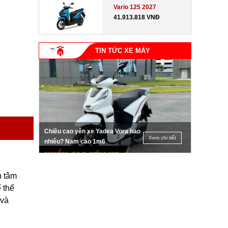
Vario 125 2027
41.913.818 VNĐ
TIN TỨC XE MÁY
Chiều cao yên xe Yadea Vora bao
Xem chi tiết
nhiêu? Nam cao 1m6
n tâm
 thể
 và