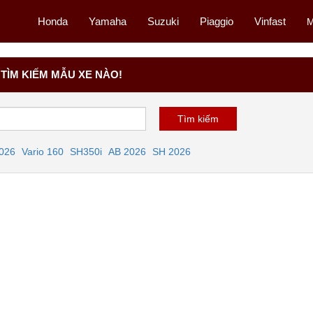
Honda
Yamaha
Suzuki
Piaggio
Vinfast
M
TÌM KIẾM MẪU XE NÀO!
2026
Vario 160
SH350i
AB 2026
SH 2026