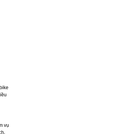
bike
hiều
ệm vụ
ch.