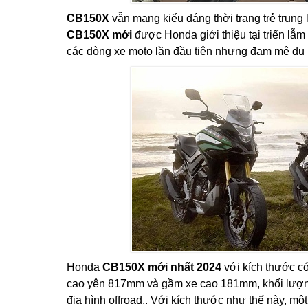
CB150X
vẫn mang kiểu dáng thời trang trẻ trun
CB150X mới
được Honda giới thiệu tại triển lẫ
các dòng xe moto lần đầu tiên nhưng đam mê du l
Honda
CB150X mới nhất 2024
với kích thước c
cao yên 817mm và gầm xe cao 181mm, khối lượng 
địa hình offroad.. Với kích thước như thế này, m