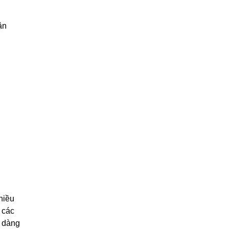
ận
hiều
 các
ễ dàng