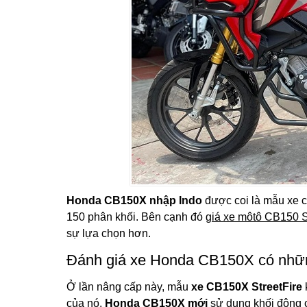
Honda CB150X nhập Indo
được coi là mẫu xe c
150 phân khối. Bên cạnh đó
giá xe môtô CB150 S
sự lựa chọn hơn.
Đánh giá xe Honda CB150X có những
Ở lần nâng cấp này, mẫu
xe CB150X StreetFire
của nó.
Honda CB150X mới
sử dụng khối động c