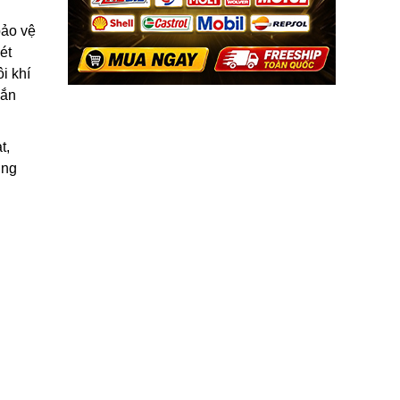
bảo vệ
ét
i khí
oắn
t,
ờng