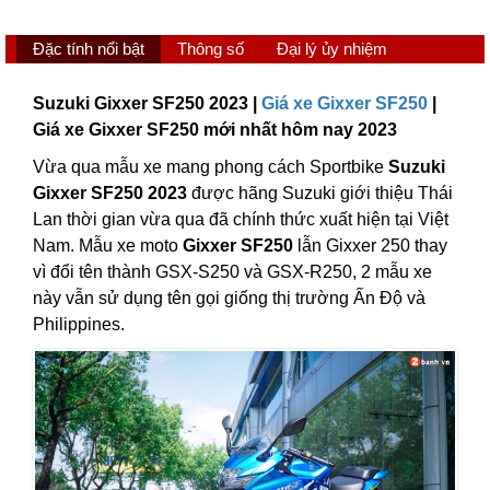
Đặc tính nổi bật
Thông số
Đại lý ủy nhiệm
Suzuki Gixxer SF250 2023 |
Giá xe Gixxer SF250
|
Giá xe Gixxer SF250 mới nhất hôm nay 2023
Vừa qua mẫu xe mang phong cách Sportbike
Suzuki
Gixxer SF250 2023
được hãng Suzuki giới thiệu Thái
Lan thời gian vừa qua đã chính thức xuất hiện tại Việt
Nam. Mẫu xe moto
Gixxer SF250
lẫn Gixxer 250 thay
vì đổi tên thành GSX-S250 và GSX-R250, 2 mẫu xe
này vẫn sử dụng tên gọi giống thị trường Ấn Độ và
Philippines.