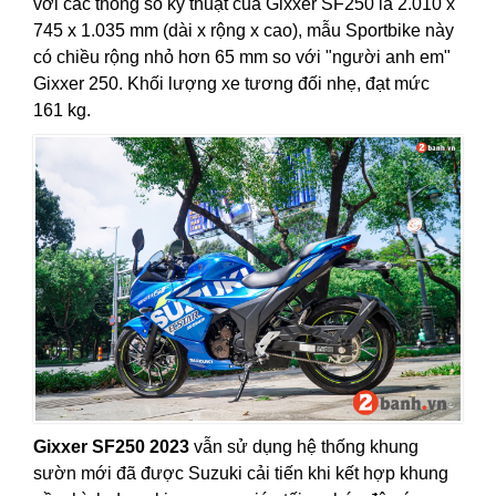
với các thông số kỹ thuật của Gixxer SF250 là 2.010 x
745 x 1.035 mm (dài x rộng x cao), mẫu Sportbike này
có chiều rộng nhỏ hơn 65 mm so với "người anh em"
Gixxer 250. Khối lượng xe tương đối nhẹ, đạt mức
161 kg.
Gixxer SF250 2023
vẫn sử dụng hệ thống khung
sườn mới đã được Suzuki cải tiến khi kết hợp khung