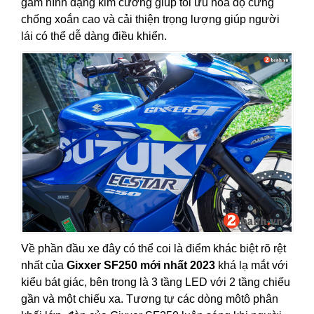
gầm hình dạng kim cương giúp tối ưu hóa độ cứng
chống xoắn cao và cải thiện trọng lượng giúp người
lái có thể dễ dàng điều khiển.
Về phần đầu xe đây có thể coi là điểm khác biệt rõ rệt
nhất của
Gixxer SF250 mới nhất 2023
khá lạ mắt với
kiểu bát giác, bên trong là 3 tầng LED với 2 tầng chiếu
gần và một chiếu xa. Tương tự các dòng môtô phân