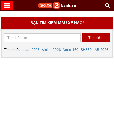
BẠN TÌM KIẾM MẪU XE NÀO!
Tìm nhiều:
Lead 2026
Vision 2026
Vario 160
SH350i
AB 2026